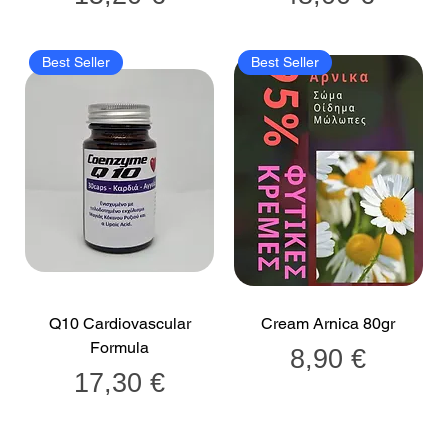
Best Seller
Best Seller
Q10 Cardiovascular
Cream Arnica 80gr
Formula
Τιμή
8,90 €
Τιμή
17,30 €