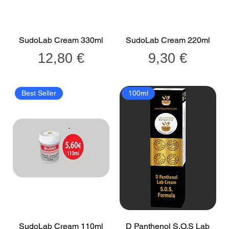
SudoLab Cream 330ml
SudoLab Cream 220ml
Τιμή
Τιμή
12,80 €
9,30 €
Best Seller
100ml
SudoLab Cream 110ml
D Panthenol S.O.S Lab